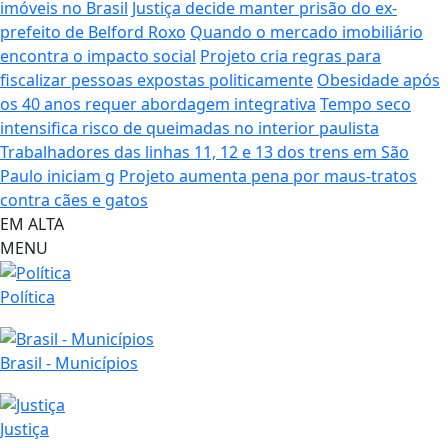
imóveis no Brasil
Justiça decide manter prisão do ex-
prefeito de Belford Roxo
Quando o mercado imobiliário
encontra o impacto social
Projeto cria regras para
fiscalizar pessoas expostas politicamente
Obesidade após
os 40 anos requer abordagem integrativa
Tempo seco
intensifica risco de queimadas no interior paulista
Trabalhadores das linhas 11, 12 e 13 dos trens em São
Paulo iniciam g
Projeto aumenta pena por maus-tratos
contra cães e gatos
EM ALTA
MENU
Política
Brasil - Municípios
Justiça