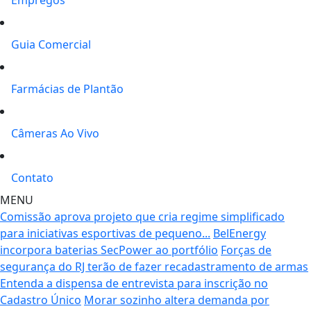
Guia Comercial
Farmácias de Plantão
Câmeras Ao Vivo
Contato
MENU
Comissão aprova projeto que cria regime simplificado
para iniciativas esportivas de pequeno...
BelEnergy
incorpora baterias SecPower ao portfólio
Forças de
segurança do RJ terão de fazer recadastramento de armas
Entenda a dispensa de entrevista para inscrição no
Cadastro Único
Morar sozinho altera demanda por