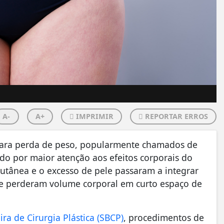
A-
A+
IMPRIMIR
REPORTAR ERROS
para perda de peso, popularmente chamados de
o por maior atenção aos efeitos corporais do
cutânea e o excesso de pele passaram a integrar
ue perderam volume corporal em curto espaço de
ira de Cirurgia Plástica (SBCP)
, procedimentos de