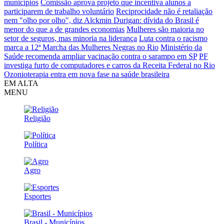
municípios
Comissão aprova projeto que incentiva alunos a
participarem de trabalho voluntário
Reciprocidade não é retaliação
nem "olho por olho", diz Alckmin
Durigan: dívida do Brasil é
menor do que a de grandes economias
Mulheres são maioria no
setor de seguros, mas minoria na liderança
Luta contra o racismo
marca a 12ª Marcha das Mulheres Negras no Rio
Ministério da
Saúde recomenda ampliar vacinação contra o sarampo em SP
PF
investiga furto de computadores e carros da Receita Federal no Rio
Ozonioterapia entra em nova fase na saúde brasileira
EM ALTA
MENU
Religião
Política
Agro
Esportes
Brasil - Municípios