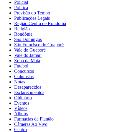
Policial
Política
Previsão do Tempo
Publicações Legais
Região Centra de Rondonia
Religião
Rondônia
São Domingos
São Francisco do Guaporé
Vale do Guaporé
Vale do Jamari
Zona da Mata
Futebol
Concursos
Colunistas
Notas
Desaparecidos
Esclarecimentos
Obituário
Eventos
Vídeos
Álbuns
Farmácias de Plantão
Câmeras Ao Vivo
Centro