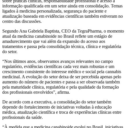
sobre práticas clínicas, responsabilidade profissional e acesso à
informação qualificada em um setor ainda em consolidação. Temas
ligados à medicina personalizada, segurança do paciente e
atualização baseada em evidências científicas também estiveram no
centro das discussões.
Segundo Ana Gabriela Baptista, CEO da TegraPharma, o momento
atual da medicina canabinoide no Brasil reflete um estágio de
amadurecimento que vai além da expansão do acesso aos
tratamentos e passa pela consolidação técnica, clínica e regulatória
do setor.
“Nos últimos anos, observamos avanços relevantes no campo
regulatório, evidências científicas cada vez mais robustas e um
crescimento consistente do interesse médico e social pela cannabis
medicinal. A evolução do setor deixa de ser percebida apenas pelo
aumento do número de pacientes e passa a ser observada também
pela maturidade clínica, regulatória e pela qualidade da formação
dos profissionais envolvidos”, afirma.
De acordo com a executiva, a consolidação do setor também
depende do fortalecimento de iniciativas voltadas à educação
médica, atualização científica e troca de experiências clínicas entre
profissionais da saúde.
“À medida que a medicina canabinoide evolui no Brasil, iniciativas