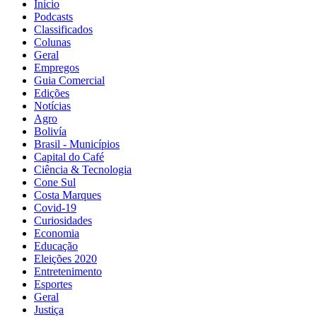
Início
Podcasts
Classificados
Colunas
Geral
Empregos
Guia Comercial
Edições
Notícias
Agro
Bolivía
Brasil - Municípios
Capital do Café
Ciência & Tecnologia
Cone Sul
Costa Marques
Covid-19
Curiosidades
Economia
Educação
Eleições 2020
Entretenimento
Esportes
Geral
Justiça