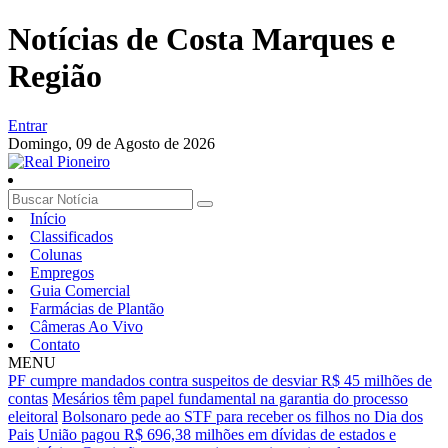
Notícias de Costa Marques e
Região
Entrar
Domingo,
09 de Agosto de 2026
Início
Classificados
Colunas
Empregos
Guia Comercial
Farmácias de Plantão
Câmeras Ao Vivo
Contato
MENU
PF cumpre mandados contra suspeitos de desviar R$ 45 milhões de
contas
Mesários têm papel fundamental na garantia do processo
eleitoral
Bolsonaro pede ao STF para receber os filhos no Dia dos
Pais
União pagou R$ 696,38 milhões em dívidas de estados e