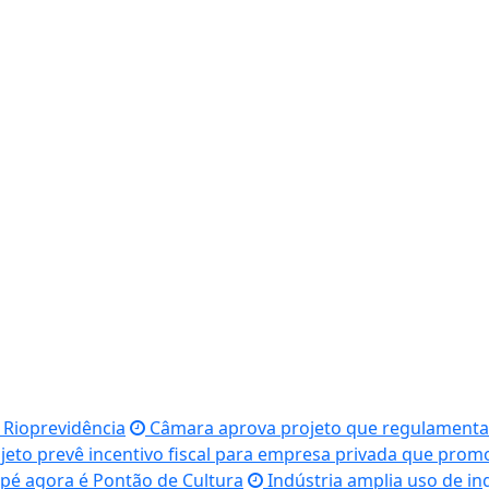
 Rioprevidência
Câmara aprova projeto que regulamenta fi
jeto prevê incentivo fiscal para empresa privada que pro
pé agora é Pontão de Cultura
Indústria amplia uso de in