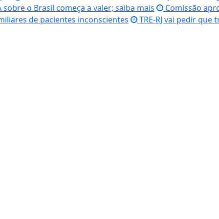
sobre o Brasil começa a valer; saiba mais
Comissão apro
iliares de pacientes inconscientes
TRE-RJ vai pedir que 