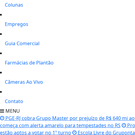
Colunas
Empregos
Guia Comercial
Farmácias de Plantão
Câmeras Ao Vivo
Contato
MENU
PGE-RJ cobra Grupo Master por prejuízo de R$ 640 mi ao
começa com alerta amarelo para tempestades no RS
Pro
estão aptos a votar no 1º turno
Escola Livre do Gruponta