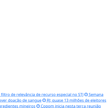
ltro de relevância de recurso especial no STJ
Semana
mover doação de sangue
RJ: quase 13 milhões de eleitores
gredientes mineiros
Copom inicia nesta terça reunião