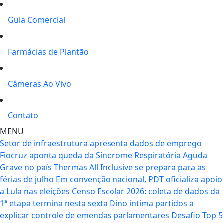
Guia Comercial
Farmácias de Plantão
Câmeras Ao Vivo
Contato
MENU
Setor de infraestrutura apresenta dados de emprego
Fiocruz aponta queda da Síndrome Respiratória Aguda
Grave no país
Thermas All Inclusive se prepara para as
férias de julho
Em convenção nacional, PDT oficializa apoio
a Lula nas eleições
Censo Escolar 2026: coleta de dados da
1ª etapa termina nesta sexta
Dino intima partidos a
explicar controle de emendas parlamentares
Desafio Top 5