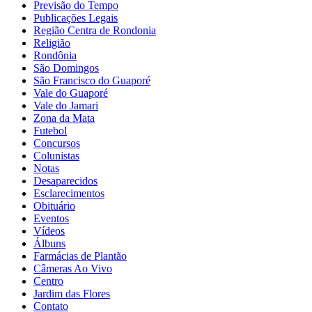
Previsão do Tempo
Publicações Legais
Região Centra de Rondonia
Religião
Rondônia
São Domingos
São Francisco do Guaporé
Vale do Guaporé
Vale do Jamari
Zona da Mata
Futebol
Concursos
Colunistas
Notas
Desaparecidos
Esclarecimentos
Obituário
Eventos
Vídeos
Álbuns
Farmácias de Plantão
Câmeras Ao Vivo
Centro
Jardim das Flores
Contato