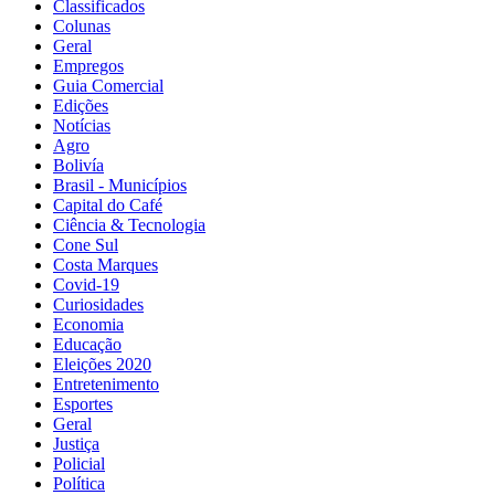
Classificados
Colunas
Geral
Empregos
Guia Comercial
Edições
Notícias
Agro
Bolivía
Brasil - Municípios
Capital do Café
Ciência & Tecnologia
Cone Sul
Costa Marques
Covid-19
Curiosidades
Economia
Educação
Eleições 2020
Entretenimento
Esportes
Geral
Justiça
Policial
Política