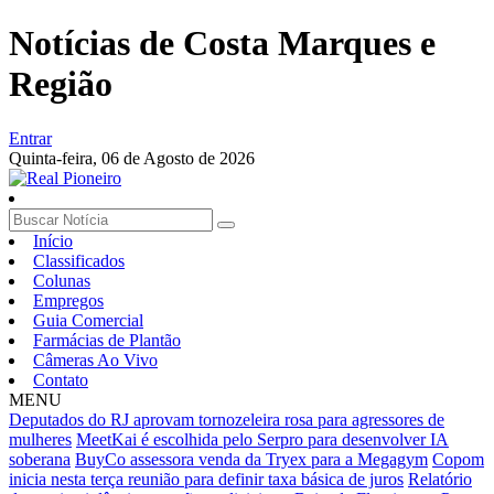
Notícias de Costa Marques e
Região
Entrar
Quinta-feira,
06 de Agosto de 2026
Início
Classificados
Colunas
Empregos
Guia Comercial
Farmácias de Plantão
Câmeras Ao Vivo
Contato
MENU
Deputados do RJ aprovam tornozeleira rosa para agressores de
mulheres
MeetKai é escolhida pelo Serpro para desenvolver IA
soberana
BuyCo assessora venda da Tryex para a Megagym
Copom
inicia nesta terça reunião para definir taxa básica de juros
Relatório