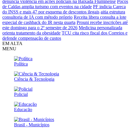
denuncia violência em ações policiais na Baixada Fluminense
Poços
de Caldas amplia turismo com eventos na cidade
PF indicia Careca
do INSS e mais 47 por esquema de descontos ilegais
aitia estrutura
consultoria de IA com método próprio
Receita libera consulta a lote
especial de cashback do IR nesta quarta
Prouni recebe inscrições até
este domingo para o 2º semestre de 2026
Medicina personalizada
orienta tratamento da obesidade
TCU cita risco fiscal dos Correios e
defende compensação de custos
EM ALTA
MENU
Política
Ciência & Tecnologia
Policial
Educação
Brasil - Municípios