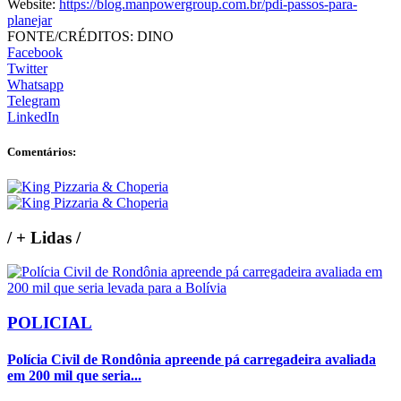
Website:
https://blog.manpowergroup.com.br/pdi-passos-para-
planejar
FONTE/CRÉDITOS:
DINO
Facebook
Twitter
Whatsapp
Telegram
LinkedIn
Comentários:
/
+ Lidas
/
POLICIAL
Polícia Civil de Rondônia apreende pá carregadeira avaliada
em 200 mil que seria...