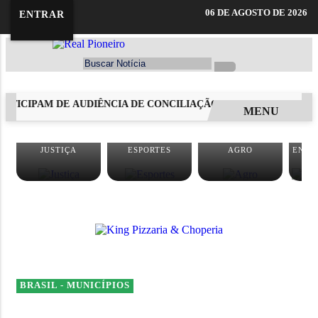
06 DE AGOSTO DE 2026
ENTRAR
RTICIPAM DE AUDIÊNCIA DE CONCILIAÇÃO
BOLSONARO PEDE 
MENU
EM ALTA
JUSTIÇA
ESPORTES
AGRO
ENTR
BRASIL - MUNICÍPIOS