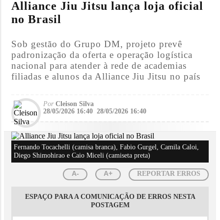
Alliance Jiu Jitsu lança loja oficial
no Brasil
Sob gestão do Grupo DM, projeto prevê
padronização da oferta e operação logística
nacional para atender à rede de academias
filiadas e alunos da Alliance Jiu Jitsu no país
Por
Cleison Silva
28/05/2026 16:40
28/05/2026 16:40
Fernando Tocachelli (camisa branca), Fabio Gurgel, Camila Caloi,
Diego Shimohirao e Caio Miceli (camiseta preta)
A-
A+
REPORTAR ERROS
ESPAÇO PARA A COMUNICAÇÃO DE ERROS NESTA
POSTAGEM