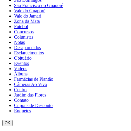
São Domingos
São Francisco do Guaporé
Vale do Guaporé
Vale do Jamari
Zona da Mata
Futebol
Concursos
Colunistas
Notas
Desaparecidos
Esclarecimentos
Obituário
Eventos
Vídeos
Álbuns
Farmácias de Plantão
Câmeras Ao Vivo
Centro
Jardim das Flores
Contato
Cupons de Desconto
Enquetes
OK