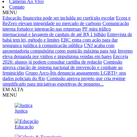
Câmeras Ao Vivo
Contato
MENU
Educação financeira pode ser incluída no currículo escolar
Ecora e
BeZero elevam integridade no mercado de carbono
Comunicação
interna fortalece integração nas empresas
PF mira tráfico
internacional e lavagem de capitais de até R$ 1 bilhão
Entrevista de
babá tem lei, método e limites
EBC entra com ação para dar
segurança jurídica à comunicação pública
CNJ acaba com
aposentadoria compulsória como punição máxima para juiz
Inverno
eleva demanda por vinhos e impulsiona vendas em bares
Encceja
2026: alunos já podem consultar cartilha de redação
Comissão
aprova criação de sistema nacional de prevenção e combate ao
feminicídio
Grupo Arco-Íris denuncia apagamento LGBTI+ nos
dados policiais do Rio
Comissão aprova projeto que cria regime
simplificado para iniciativas esportivas de pequeno...
EM ALTA
MENU
Justiça
Educação