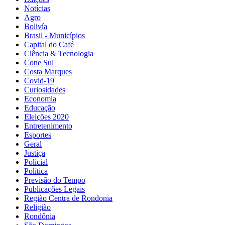
Notícias
Agro
Bolivía
Brasil - Municípios
Capital do Café
Ciência & Tecnologia
Cone Sul
Costa Marques
Covid-19
Curiosidades
Economia
Educação
Eleições 2020
Entretenimento
Esportes
Geral
Justiça
Policial
Política
Previsão do Tempo
Publicações Legais
Região Centra de Rondonia
Religião
Rondônia