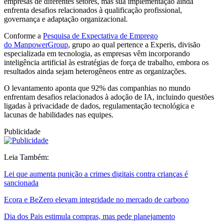
empresas de diferentes setores, mas sua implementação ainda
enfrenta desafios relacionados à qualificação profissional,
governança e adaptação organizacional.
Conforme a
Pesquisa de Expectativa de Emprego
do ManpowerGroup
, grupo ao qual pertence a Experis, divisão
especializada em tecnologia, as empresas vêm incorporando
inteligência artificial às estratégias de força de trabalho, embora os
resultados ainda sejam heterogêneos entre as organizações.
O levantamento aponta que 92% das companhias no mundo
enfrentam desafios relacionados à adoção de IA, incluindo questões
ligadas à privacidade de dados, regulamentação tecnológica e
lacunas de habilidades nas equipes.
Publicidade
Leia Também:
Lei que aumenta punição a crimes digitais contra crianças é
sancionada
Ecora e BeZero elevam integridade no mercado de carbono
Dia dos Pais estimula compras, mas pede planejamento