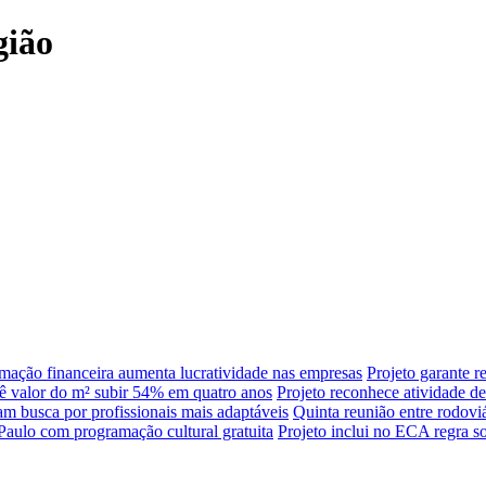
gião
ação financeira aumenta lucratividade nas empresas
Projeto garante r
ê valor do m² subir 54% em quatro anos
Projeto reconhece atividade de 
m busca por profissionais mais adaptáveis
Quinta reunião entre rodovi
aulo com programação cultural gratuita
Projeto inclui no ECA regra s