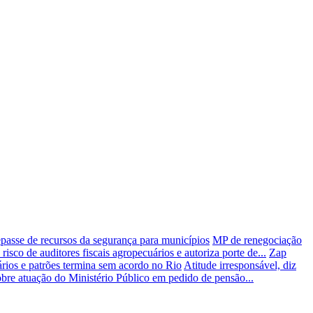
epasse de recursos da segurança para municípios
MP de renegociação
risco de auditores fiscais agropecuários e autoriza porte de...
Zap
ários e patrões termina sem acordo no Rio
Atitude irresponsável, diz
obre atuação do Ministério Público em pedido de pensão...