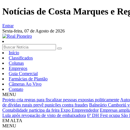
Notícias de Costa Marques e Re
Entrar
Sexta-feira,
07 de Agosto de 2026
Início
Classificados
Colunas
Empregos
Guia Comercial
Farmácias de Plantão
Câmeras Ao Vivo
Contato
MENU
Projeto cria regras para fiscalizar pessoas expostas politicamente
Autom
de dívidas rurais prevê punições contra fraudes
Balneário Camboriú v
Contabilidade participa da feira Expo Empreendedor
Empresas amplia
Lula após revogação de visto de embaixadora
6º DH Fest ocupa São P
EM ALTA
MENU