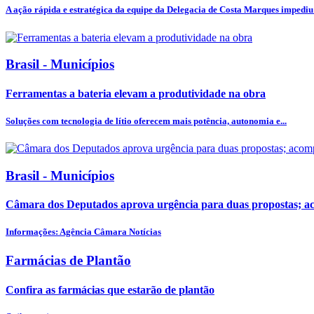
A ação rápida e estratégica da equipe da Delegacia de Costa Marques impediu 
Brasil - Municípios
Ferramentas a bateria elevam a produtividade na obra
Soluções com tecnologia de lítio oferecem mais potência, autonomia e...
Brasil - Municípios
Câmara dos Deputados aprova urgência para duas propostas; 
Informações: Agência Câmara Notícias
Farmácias de Plantão
Confira as farmácias que estarão de plantão