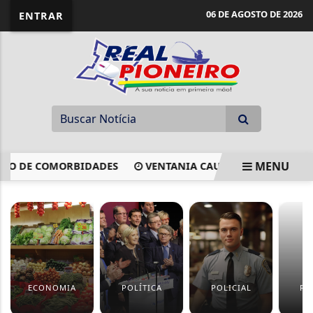
06 DE AGOSTO DE 2026
ENTRAR
MENU
 DE COMORBIDADES
VENTANIA CAUSA APAGÃO E PARALI
EM ALTA
ECONOMIA
POLÍTICA
POLICIAL
RE