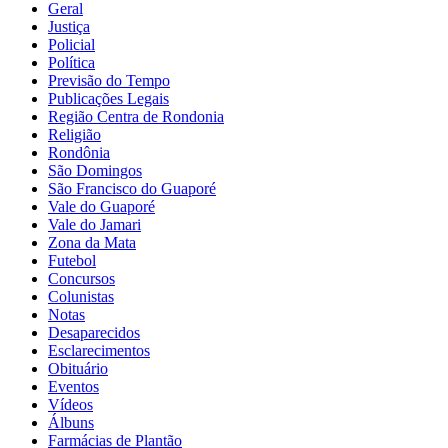
Geral
Justiça
Policial
Política
Previsão do Tempo
Publicações Legais
Região Centra de Rondonia
Religião
Rondônia
São Domingos
São Francisco do Guaporé
Vale do Guaporé
Vale do Jamari
Zona da Mata
Futebol
Concursos
Colunistas
Notas
Desaparecidos
Esclarecimentos
Obituário
Eventos
Vídeos
Álbuns
Farmácias de Plantão