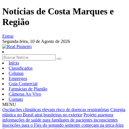
Notícias de Costa Marques e
Região
Entrar
Segunda-feira,
10 de Agosto de 2026
Início
Classificados
Colunas
Empregos
Guia Comercial
Farmácias de Plantão
Câmeras Ao Vivo
Contato
MENU
Oscilações climáticas elevam risco de doenças respiratórias
Cirurgia
plástica no Brasil atrai brasileiras no exterior
Projeto assegura
informações de saúde para familiares de pacientes inconscientes
Inscrições para o Fies do segundo semestre começam na terça-feira