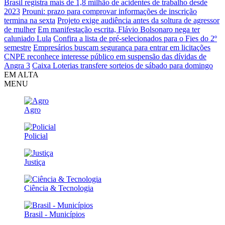
Brasil registra mais de 1,8 milhão de acidentes de trabalho desde
2023
Prouni: prazo para comprovar informações de inscrição
termina na sexta
Projeto exige audiência antes da soltura de agressor
de mulher
Em manifestação escrita, Flávio Bolsonaro nega ter
caluniado Lula
Confira a lista de pré-selecionados para o Fies do 2º
semestre
Empresários buscam segurança para entrar em licitações
CNPE reconhece interesse público em suspensão das dívidas de
Angra 3
Caixa Loterias transfere sorteios de sábado para domingo
EM ALTA
MENU
Agro
Policial
Justiça
Ciência & Tecnologia
Brasil - Municípios