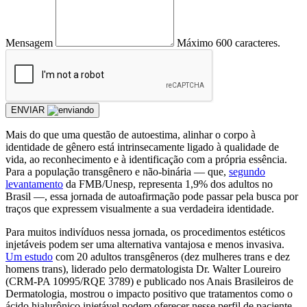
Mensagem
Máximo 600 caracteres.
ENVIAR
Mais do que uma questão de autoestima, alinhar o corpo à
identidade de gênero está intrinsecamente ligado à qualidade de
vida, ao reconhecimento e à identificação com a própria essência.
Para a população transgênero e não-binária — que,
segundo
levantamento
da FMB/Unesp, representa 1,9% dos adultos no
Brasil —, essa jornada de autoafirmação pode passar pela busca por
traços que expressem visualmente a sua verdadeira identidade.
Para muitos indivíduos nessa jornada, os procedimentos estéticos
injetáveis podem ser uma alternativa vantajosa e menos invasiva.
Um estudo
com 20 adultos transgêneros (dez mulheres trans e dez
homens trans), liderado pelo dermatologista Dr. Walter Loureiro
(CRM-PA 10995/RQE 3789) e publicado nos Anais Brasileiros de
Dermatologia, mostrou o impacto positivo que tratamentos como o
ácido hialurônico injetável podem oferecer nesse perfil de paciente.