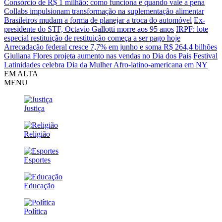
Consórcio de R$ 1 milhão: como funciona e quando vale a pena
Collabs impulsionam transformação na suplementação alimentar
Brasileiros mudam a forma de planejar a troca do automóvel
Ex-
presidente do STF, Octavio Gallotti morre aos 95 anos
IRPF: lote
especial restituição de restituição começa a ser pago hoje
Arrecadação federal cresce 7,7% em junho e soma R$ 264,4 bilhões
Giuliana Flores projeta aumento nas vendas no Dia dos Pais
Festival
Latinidades celebra Dia da Mulher Afro-latino-americana em NY
EM ALTA
MENU
Justiça
Religião
Esportes
Educação
Política