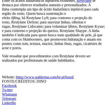
Entre os ácidos hialurônicos injetáveis existentes,
Restylane
se
destaca por oferecer resultados naturais e personalizados. A
linha contempla um tipo de ácido hialurônico injetável para cada
região do rosto. Quem busca sustentação e
efeito
lifting
, há Restylane Lyft; para contorno e projeção do
rosto, Restylane Defyne; para suavizar linhas, olheiras e
rugas, Restylane Lidocaine; para volumizar lábios, Restylane Kysse;
e para contorno e projeção do queixo, Restylane Shaype. A linha
também é indicada para quem busca mais qualidade de pele, já que
conta com os Skinboosters, que promovem hidratação e atuam em
pontos como tom, textura, maciez, linhas finas, rugas, cicatrizes de
acne e poros.
Vale ressaltar que procedimentos com Restylane devem ser
realizados por profissionais de saúde habilitados.
Website:
https://www.galderma.com/br-pt/brasil
FONTE/CRÉDITOS:
DINO
Facebook
Twitter
Whatsapp
Telegram
LinkedIn