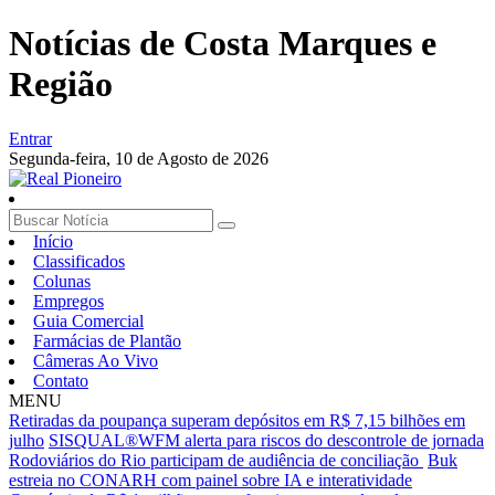
Notícias de Costa Marques e
Região
Entrar
Segunda-feira,
10 de Agosto de 2026
Início
Classificados
Colunas
Empregos
Guia Comercial
Farmácias de Plantão
Câmeras Ao Vivo
Contato
MENU
Retiradas da poupança superam depósitos em R$ 7,15 bilhões em
julho
SISQUAL®WFM alerta para riscos do descontrole de jornada
Rodoviários do Rio participam de audiência de conciliação
Buk
estreia no CONARH com painel sobre IA e interatividade