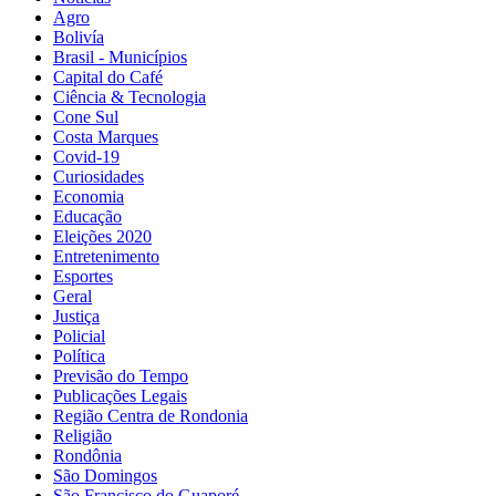
Agro
Bolivía
Brasil - Municípios
Capital do Café
Ciência & Tecnologia
Cone Sul
Costa Marques
Covid-19
Curiosidades
Economia
Educação
Eleições 2020
Entretenimento
Esportes
Geral
Justiça
Policial
Política
Previsão do Tempo
Publicações Legais
Região Centra de Rondonia
Religião
Rondônia
São Domingos
São Francisco do Guaporé