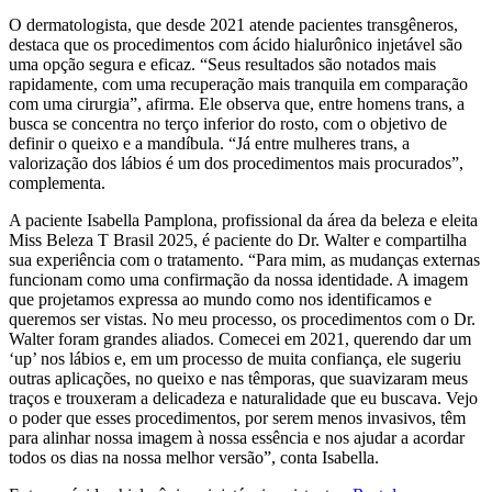
O dermatologista, que desde 2021 atende pacientes transgêneros,
destaca que os procedimentos com ácido hialurônico injetável são
uma opção segura e eficaz. “Seus resultados são notados mais
rapidamente, com uma recuperação mais tranquila em comparação
com uma cirurgia”, afirma. Ele observa que, entre homens trans, a
busca se concentra no terço inferior do rosto, com o objetivo de
definir o queixo e a mandíbula. “Já entre mulheres trans, a
valorização dos lábios é um dos procedimentos mais procurados”,
complementa.
A paciente Isabella Pamplona, profissional da área da beleza e eleita
Miss Beleza T Brasil 2025, é paciente do Dr. Walter e compartilha
sua experiência com o tratamento. “Para mim, as mudanças externas
funcionam como uma confirmação da nossa identidade. A imagem
que projetamos expressa ao mundo como nos identificamos e
queremos ser vistas. No meu processo, os procedimentos com o Dr.
Walter foram grandes aliados. Comecei em 2021, querendo dar um
‘up’ nos lábios e, em um processo de muita confiança, ele sugeriu
outras aplicações, no queixo e nas têmporas, que suavizaram meus
traços e trouxeram a delicadeza e naturalidade que eu buscava. Vejo
o poder que esses procedimentos, por serem menos invasivos, têm
para alinhar nossa imagem à nossa essência e nos ajudar a acordar
todos os dias na nossa melhor versão”, conta Isabella.