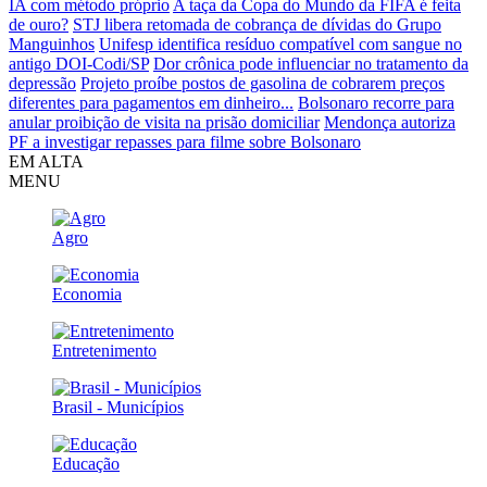
IA com método próprio
A taça da Copa do Mundo da FIFA é feita
de ouro?
STJ libera retomada de cobrança de dívidas do Grupo
Manguinhos
Unifesp identifica resíduo compatível com sangue no
antigo DOI-Codi/SP
Dor crônica pode influenciar no tratamento da
depressão
Projeto proíbe postos de gasolina de cobrarem preços
diferentes para pagamentos em dinheiro...
Bolsonaro recorre para
anular proibição de visita na prisão domiciliar
Mendonça autoriza
PF a investigar repasses para filme sobre Bolsonaro
EM ALTA
MENU
Agro
Economia
Entretenimento
Brasil - Municípios
Educação