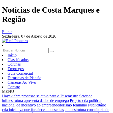
Notícias de Costa Marques e
Região
Entrar
Sexta-feira,
07 de Agosto de 2026
Início
Classificados
Colunas
Empregos
Guia Comercial
Farmácias de Plantão
Câmeras Ao Vivo
Contato
MENU
Hayek abre processo seletivo para o 2º semestre
Setor de
infraestrutura apresenta dados de emprego
Projeto cria política
nacional de incentivo ao empreendedorismo feminino
Publicitário
cria iniciativa que fortalece autoescolas
aitia estrutura consultoria de