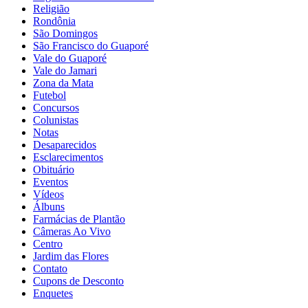
Religião
Rondônia
São Domingos
São Francisco do Guaporé
Vale do Guaporé
Vale do Jamari
Zona da Mata
Futebol
Concursos
Colunistas
Notas
Desaparecidos
Esclarecimentos
Obituário
Eventos
Vídeos
Álbuns
Farmácias de Plantão
Câmeras Ao Vivo
Centro
Jardim das Flores
Contato
Cupons de Desconto
Enquetes