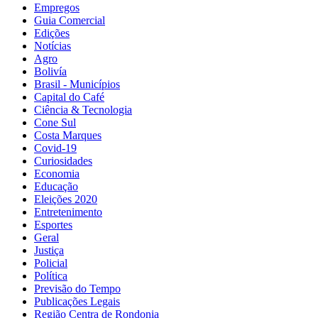
Empregos
Guia Comercial
Edições
Notícias
Agro
Bolivía
Brasil - Municípios
Capital do Café
Ciência & Tecnologia
Cone Sul
Costa Marques
Covid-19
Curiosidades
Economia
Educação
Eleições 2020
Entretenimento
Esportes
Geral
Justiça
Policial
Política
Previsão do Tempo
Publicações Legais
Região Centra de Rondonia