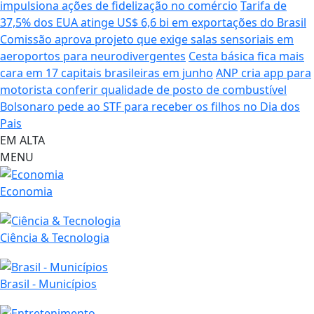
impulsiona ações de fidelização no comércio
Tarifa de
37,5% dos EUA atinge US$ 6,6 bi em exportações do Brasil
Comissão aprova projeto que exige salas sensoriais em
aeroportos para neurodivergentes
Cesta básica fica mais
cara em 17 capitais brasileiras em junho
ANP cria app para
motorista conferir qualidade de posto de combustível
Bolsonaro pede ao STF para receber os filhos no Dia dos
Pais
EM ALTA
MENU
Economia
Ciência & Tecnologia
Brasil - Municípios