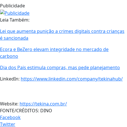
Publicidade
Leia Também:
Lei que aumenta punição a crimes digitais contra crianças
é sancionada
Ecora e BeZero elevam integridade no mercado de
carbono
Dia dos Pais estimula compras, mas pede planejamento
LinkedIn:
https://www.linkedin.com/company/tekinahub/
Website:
https://tekina.com.br/
FONTE/CRÉDITOS:
DINO
Facebook
Twitter