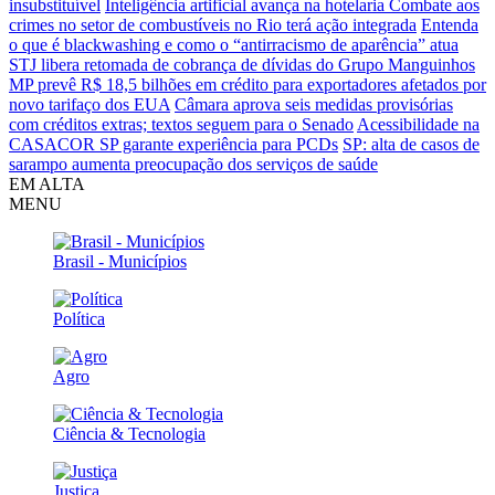
insubstituível
Inteligência artificial avança na hotelaria
Combate aos
crimes no setor de combustíveis no Rio terá ação integrada
Entenda
o que é blackwashing e como o “antirracismo de aparência” atua
STJ libera retomada de cobrança de dívidas do Grupo Manguinhos
MP prevê R$ 18,5 bilhões em crédito para exportadores afetados por
novo tarifaço dos EUA
Câmara aprova seis medidas provisórias
com créditos extras; textos seguem para o Senado
Acessibilidade na
CASACOR SP garante experiência para PCDs
SP: alta de casos de
sarampo aumenta preocupação dos serviços de saúde
EM ALTA
MENU
Brasil - Municípios
Política
Agro
Ciência & Tecnologia
Justiça