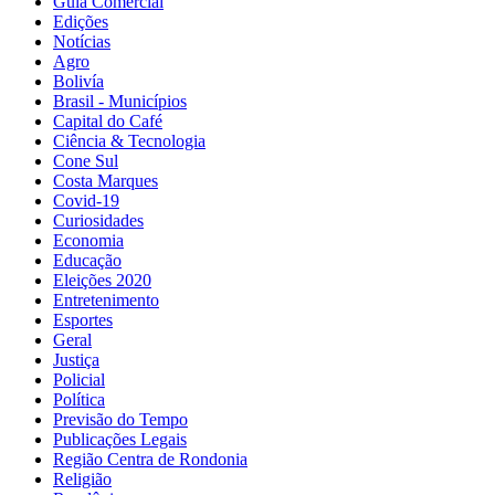
Guia Comercial
Edições
Notícias
Agro
Bolivía
Brasil - Municípios
Capital do Café
Ciência & Tecnologia
Cone Sul
Costa Marques
Covid-19
Curiosidades
Economia
Educação
Eleições 2020
Entretenimento
Esportes
Geral
Justiça
Policial
Política
Previsão do Tempo
Publicações Legais
Região Centra de Rondonia
Religião