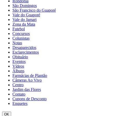
Rondônia
São Domingos
São Francisco do Guaporé
Vale do Guaporé
Vale do Jamari
Zona da Mata
Futebol
Concursos
Colunistas
Notas
Desaparecidos
Esclarecimentos
Obituário
Eventos
Vídeos
Álbuns
Farmácias de Plantão
Câmeras Ao Vivo
Centro
Jardim das Flores
Contato
Cupons de Desconto
Enquetes
OK