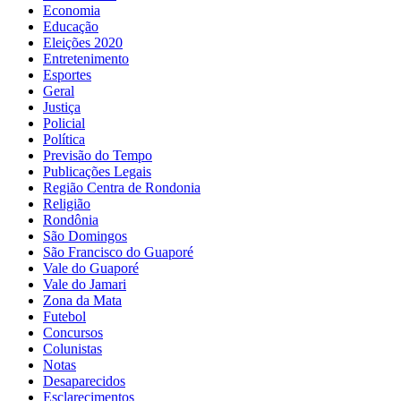
Economia
Educação
Eleições 2020
Entretenimento
Esportes
Geral
Justiça
Policial
Política
Previsão do Tempo
Publicações Legais
Região Centra de Rondonia
Religião
Rondônia
São Domingos
São Francisco do Guaporé
Vale do Guaporé
Vale do Jamari
Zona da Mata
Futebol
Concursos
Colunistas
Notas
Desaparecidos
Esclarecimentos