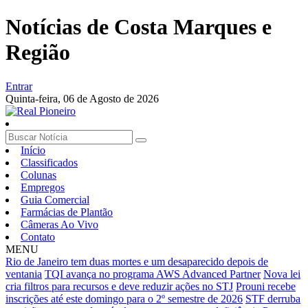
Notícias de Costa Marques e
Região
Entrar
Quinta-feira,
06 de Agosto de 2026
Início
Classificados
Colunas
Empregos
Guia Comercial
Farmácias de Plantão
Câmeras Ao Vivo
Contato
MENU
Rio de Janeiro tem duas mortes e um desaparecido depois de
ventania
TQI avança no programa AWS Advanced Partner
Nova lei
cria filtros para recursos e deve reduzir ações no STJ
Prouni recebe
inscrições até este domingo para o 2º semestre de 2026
STF derruba