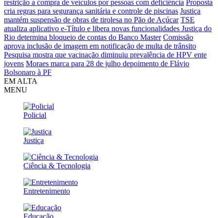
restrição a compra de veículos por pessoas com deficiência
Proposta
cria regras para segurança sanitária e controle de piscinas
Justiça
mantém suspensão de obras de tirolesa no Pão de Açúcar
TSE
atualiza aplicativo e-Título e libera novas funcionalidades
Justiça do
Rio determina bloqueio de contas do Banco Master
Comissão
aprova inclusão de imagem em notificação de multa de trânsito
Pesquisa mostra que vacinação diminuiu prevalência de HPV ente
jovens
Moraes marca para 28 de julho depoimento de Flávio
Bolsonaro à PF
EM ALTA
MENU
Policial
Justiça
Ciência & Tecnologia
Entretenimento
Educação