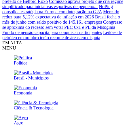
prefeito de Belford Roxo
Comissão aprova projeto que cria regime
simplificado para iniciativas esportivas de pequeno...
NoPing
consolida estratégia na Europa com integração na G2A
Mercado
reduz para 5,12% expectativa de inflação em 2026
Brasil fecha o
mês de junho com saldo positivo de 145.161 empregos
Congresso
se aproxima do recesso sem votar PEC 6x1 e PL da Misoginia
Fundo de pensão capacita para conquistar participantes
Leilões de
petróleo em outubro terão recorde de áreas em disputa
EM ALTA
MENU
Política
Brasil - Municípios
Economia
Ciência & Tecnologia
Agro