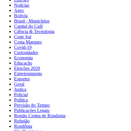
Notícias
Agro
Bolivía
Brasil - Municípios
Capital do Café
Ciência & Tecnologia
Cone Sul
Costa Marques
Covid-19
Curiosidades
Economia
Educação
Eleições 2020
Entretenimento
Esportes
Geral
Justiça
Policial
Política
Previsão do Tempo
Publicações Legais
Região Centra de Rondonia
Religião
Rondônia