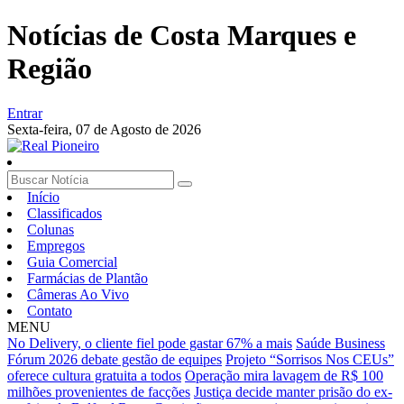
Notícias de Costa Marques e
Região
Entrar
Sexta-feira,
07 de Agosto de 2026
Início
Classificados
Colunas
Empregos
Guia Comercial
Farmácias de Plantão
Câmeras Ao Vivo
Contato
MENU
No Delivery, o cliente fiel pode gastar 67% a mais
Saúde Business
Fórum 2026 debate gestão de equipes
Projeto “Sorrisos Nos CEUs”
oferece cultura gratuita a todos
Operação mira lavagem de R$ 100
milhões provenientes de facções
Justiça decide manter prisão do ex-