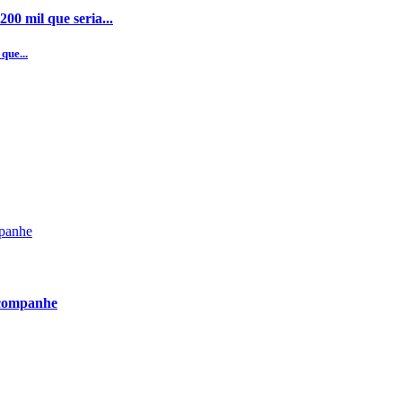
00 mil que seria...
que...
acompanhe