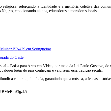
ção religiosa, reforçando a identidade e a memória coletiva das comu
s Negras, emocionando alunos, educadores e moradores locais.
à Mulher BR-429 em Seringueiras
vorada do Oeste
isual – Bolsa para Artes em Vídeo, por meio da Lei Paulo Gustavo, do G
ualquer lugar do país conheçam e valorizem essa tradição secular.
ifundir a cultura quilombola, garantindo que a música, a fé e as histór
Sw-KBVieRmEigzk5