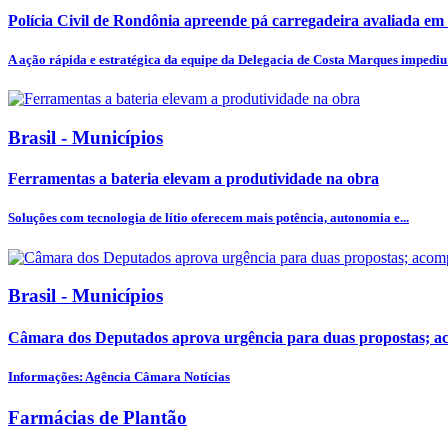
Polícia Civil de Rondônia apreende pá carregadeira avaliada em 2
A ação rápida e estratégica da equipe da Delegacia de Costa Marques impediu 
Brasil - Municípios
Ferramentas a bateria elevam a produtividade na obra
Soluções com tecnologia de lítio oferecem mais potência, autonomia e...
Brasil - Municípios
Câmara dos Deputados aprova urgência para duas propostas; 
Informações: Agência Câmara Notícias
Farmácias de Plantão