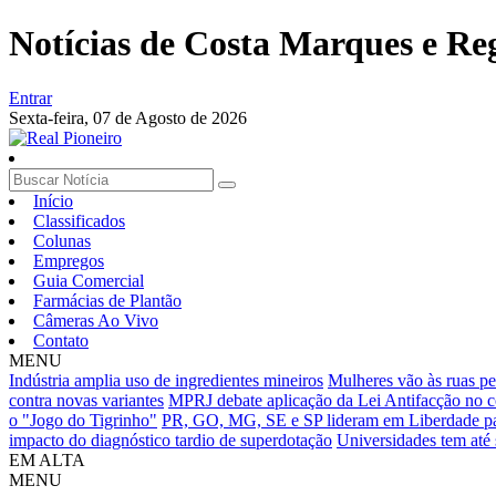
Notícias de Costa Marques e Re
Entrar
Sexta-feira,
07 de Agosto de 2026
Início
Classificados
Colunas
Empregos
Guia Comercial
Farmácias de Plantão
Câmeras Ao Vivo
Contato
MENU
Indústria amplia uso de ingredientes mineiros
Mulheres vão às ruas p
contra novas variantes
MPRJ debate aplicação da Lei Antifacção no 
o "Jogo do Tigrinho"
PR, GO, MG, SE e SP lideram em Liberdade pa
impacto do diagnóstico tardio de superdotação
Universidades tem até
EM ALTA
MENU