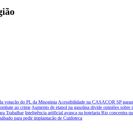
gião
ela votação do PL da Misoginia
Acessibilidade na CASACOR SP garant
combate ao crime
Aumento de etanol na gasolina divide opiniões sobre 
ra Trabalhar
Inteligência artificial avança na hotelaria
Rio concentra qu
 sábado para pedir implantação de Cuidoteca