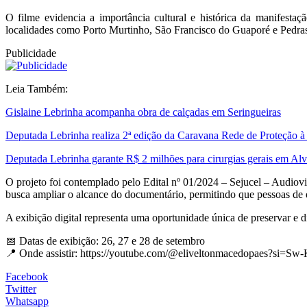
O filme evidencia a importância cultural e histórica da manifesta
localidades como Porto Murtinho, São Francisco do Guaporé e Pedra
Publicidade
Leia Também:
Gislaine Lebrinha acompanha obra de calçadas em Seringueiras
Deputada Lebrinha realiza 2ª edição da Caravana Rede de Proteção 
Deputada Lebrinha garante R$ 2 milhões para cirurgias gerais em Al
O projeto foi contemplado pelo Edital nº 01/2024 – Sejucel – Audiov
busca ampliar o alcance do documentário, permitindo que pessoas de q
A exibição digital representa uma oportunidade única de preservar e d
📅 Datas de exibição: 26, 27 e 28 de setembro
📍 Onde assistir: https://youtube.com/@eliveltonmacedopaes?si=
Facebook
Twitter
Whatsapp