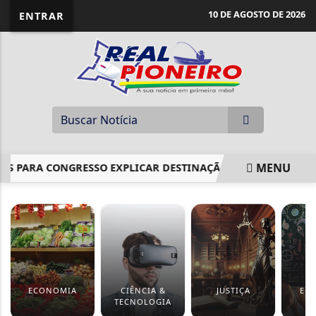
10 DE AGOSTO DE 2026
ENTRAR
MENU
S PARA CONGRESSO EXPLICAR DESTINAÇÃO DE EMENDAS
I
EM ALTA
ECONOMIA
CIÊNCIA &
JUSTIÇA
ED
TECNOLOGIA