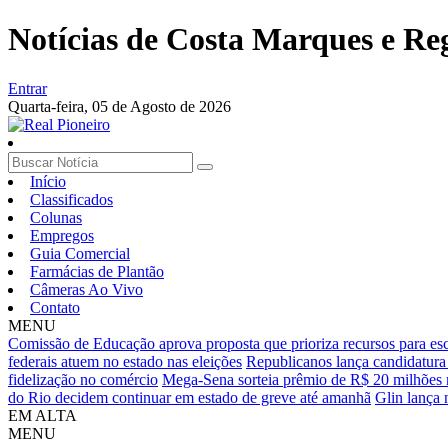
Notícias de Costa Marques e Re
Entrar
Quarta-feira,
05 de Agosto de 2026
Início
Classificados
Colunas
Empregos
Guia Comercial
Farmácias de Plantão
Câmeras Ao Vivo
Contato
MENU
Comissão de Educação aprova proposta que prioriza recursos para esc
federais atuem no estado nas eleições
Republicanos lança candidatura
fidelização no comércio
Mega-Sena sorteia prêmio de R$ 20 milhões 
do Rio decidem continuar em estado de greve até amanhã
Glin lança 
EM ALTA
MENU