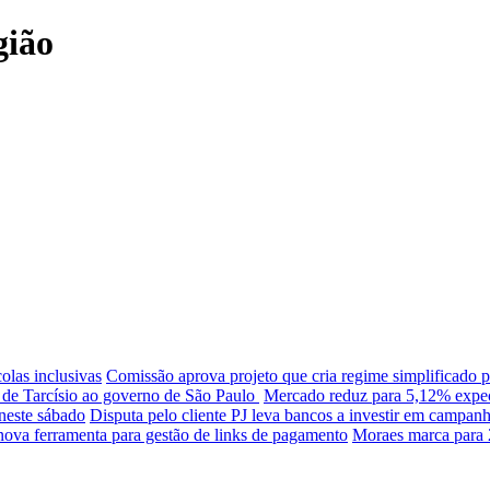
gião
olas inclusivas
Comissão aprova projeto que cria regime simplificado pa
 de Tarcísio ao governo de São Paulo
Mercado reduz para 5,12% expec
neste sábado
Disputa pelo cliente PJ leva bancos a investir em campan
nova ferramenta para gestão de links de pagamento
Moraes marca para 