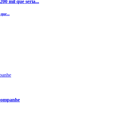
00 mil que seria...
que...
acompanhe