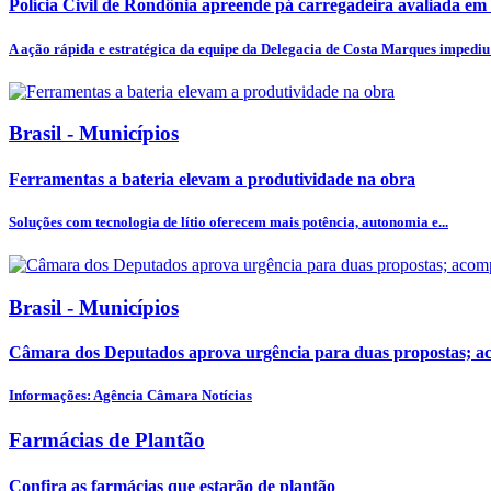
Polícia Civil de Rondônia apreende pá carregadeira avaliada em 2
A ação rápida e estratégica da equipe da Delegacia de Costa Marques impediu 
Brasil - Municípios
Ferramentas a bateria elevam a produtividade na obra
Soluções com tecnologia de lítio oferecem mais potência, autonomia e...
Brasil - Municípios
Câmara dos Deputados aprova urgência para duas propostas; 
Informações: Agência Câmara Notícias
Farmácias de Plantão
Confira as farmácias que estarão de plantão