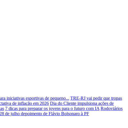
ra iniciativas esportivas de pequeno...
TRE-RJ vai pedir que tropas
tativa de inflação em 2026
Dia do Cliente impulsiona ações de
has
7 dicas para preparar os jovens para o futuro com IA
Rodoviários
28 de julho depoimento de Flávio Bolsonaro à PF