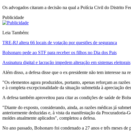
Os advogados citaram a decisão na qual a Polícia Civil do Distrito F
Publicidade
Leia Também:
TRE-RJ altera 66 locais de votação por questões de segurança
Bolsonaro pede ao STF para receber os filhos no Dia dos Pais
Assinatura digital e lacração impedem alteração em sistemas eleitorais
Além disso, a defesa disse que o ex-presidente não tem interesse na r
"Os elementos agora produzidos, portanto, apenas reforçam as razões j
e à completa excepcionalidade da situação submetida à apreciação des
A defesa também aproveitou para citar as condições de saúde de Bolso
"Diante do exposto, considerando, ainda, as razões médicas já submet
anteriormente deduzidas e, à vista da manifestação da Procuradoria-G
moldes atualmente aplicados", completou a defesa.
No ano passado, Bolsonaro foi condenado a 27 anos e três meses de pr