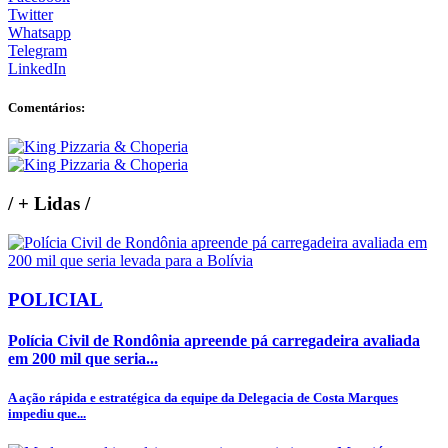
Twitter
Whatsapp
Telegram
LinkedIn
Comentários:
/
+ Lidas
/
POLICIAL
Polícia Civil de Rondônia apreende pá carregadeira avaliada
em 200 mil que seria...
A ação rápida e estratégica da equipe da Delegacia de Costa Marques
impediu que...