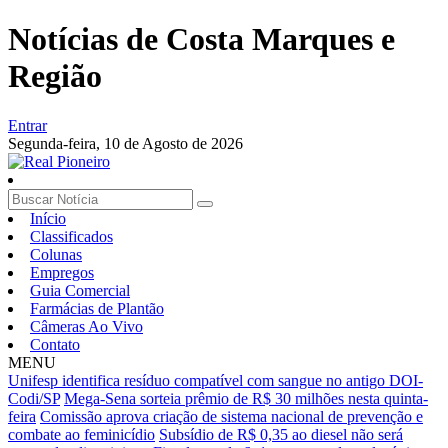
Notícias de Costa Marques e
Região
Entrar
Segunda-feira,
10 de Agosto de 2026
Início
Classificados
Colunas
Empregos
Guia Comercial
Farmácias de Plantão
Câmeras Ao Vivo
Contato
MENU
Unifesp identifica resíduo compatível com sangue no antigo DOI-
Codi/SP
Mega-Sena sorteia prêmio de R$ 30 milhões nesta quinta-
feira
Comissão aprova criação de sistema nacional de prevenção e
combate ao feminicídio
Subsídio de R$ 0,35 ao diesel não será