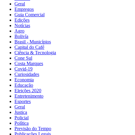
Geral
Empregos
Guia Comercial
Edições
Notícias
Agro
Bolivía
Brasil - Municípios
Capital do Café
Ciência & Tecnologia
Cone Sul
Costa Marques
Covid-19
Curiosidades
Economia
Educação
Eleições 2020
Entretenimento
Esportes
Geral
Justiça
Policial
Política
Previsão do Tempo
Publicações Legais