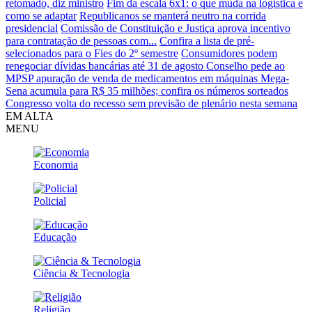
retomado, diz ministro
Fim da escala 6x1: o que muda na logística e
como se adaptar
Republicanos se manterá neutro na corrida
presidencial
Comissão de Constituição e Justiça aprova incentivo
para contratação de pessoas com...
Confira a lista de pré-
selecionados para o Fies do 2º semestre
Consumidores podem
renegociar dívidas bancárias até 31 de agosto
Conselho pede ao
MPSP apuração de venda de medicamentos em máquinas
Mega-
Sena acumula para R$ 35 milhões; confira os números sorteados
Congresso volta do recesso sem previsão de plenário nesta semana
EM ALTA
MENU
Economia
Policial
Educação
Ciência & Tecnologia
Religião