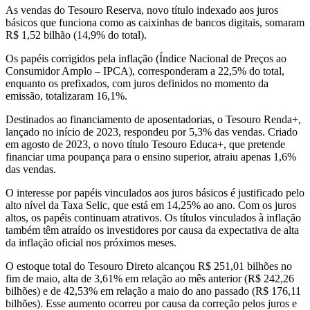
As vendas do Tesouro Reserva, novo título indexado aos juros
básicos que funciona como as caixinhas de bancos digitais, somaram
R$ 1,52 bilhão (14,9% do total).
Os papéis corrigidos pela inflação (Índice Nacional de Preços ao
Consumidor Amplo – IPCA), corresponderam a 22,5% do total,
enquanto os prefixados, com juros definidos no momento da
emissão, totalizaram 16,1%.
Destinados ao financiamento de aposentadorias, o Tesouro Renda+,
lançado no início de 2023, respondeu por 5,3% das vendas. Criado
em agosto de 2023, o novo título Tesouro Educa+, que pretende
financiar uma poupança para o ensino superior, atraiu apenas 1,6%
das vendas.
O interesse por papéis vinculados aos juros básicos é justificado pelo
alto nível da Taxa Selic, que está em 14,25% ao ano. Com os juros
altos, os papéis continuam atrativos. Os títulos vinculados à inflação
também têm atraído os investidores por causa da expectativa de alta
da inflação oficial nos próximos meses.
O estoque total do Tesouro Direto alcançou R$ 251,01 bilhões no
fim de maio, alta de 3,61% em relação ao mês anterior (R$ 242,26
bilhões) e de 42,53% em relação a maio do ano passado (R$ 176,11
bilhões). Esse aumento ocorreu por causa da correção pelos juros e