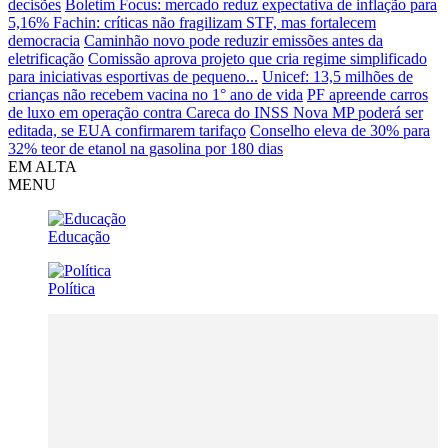
decisões
Boletim Focus: mercado reduz expectativa de inflação para
5,16%
Fachin: críticas não fragilizam STF, mas fortalecem
democracia
Caminhão novo pode reduzir emissões antes da
eletrificação
Comissão aprova projeto que cria regime simplificado
para iniciativas esportivas de pequeno...
Unicef: 13,5 milhões de
crianças não recebem vacina no 1° ano de vida
PF apreende carros
de luxo em operação contra Careca do INSS
Nova MP poderá ser
editada, se EUA confirmarem tarifaço
Conselho eleva de 30% para
32% teor de etanol na gasolina por 180 dias
EM ALTA
MENU
Educação
Política