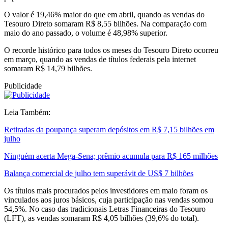
O valor é 19,46% maior do que em abril, quando as vendas do
Tesouro Direto somaram R$ 8,55 bilhões. Na comparação com
maio do ano passado, o volume é 48,98% superior.
O recorde histórico para todos os meses do Tesouro Direto ocorreu
em março, quando as vendas de títulos federais pela internet
somaram R$ 14,79 bilhões.
Publicidade
Leia Também:
Retiradas da poupança superam depósitos em R$ 7,15 bilhões em
julho
Ninguém acerta Mega-Sena; prêmio acumula para R$ 165 milhões
Balança comercial de julho tem superávit de US$ 7 bilhões
Os títulos mais procurados pelos investidores em maio foram os
vinculados aos juros básicos, cuja participação nas vendas somou
54,5%. No caso das tradicionais Letras Financeiras do Tesouro
(LFT), as vendas somaram R$ 4,05 bilhões (39,6% do total).