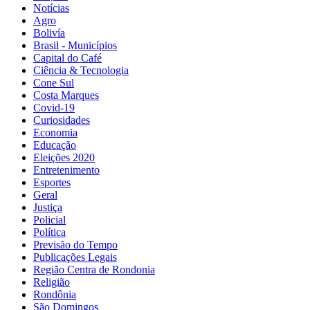
Notícias
Agro
Bolivía
Brasil - Municípios
Capital do Café
Ciência & Tecnologia
Cone Sul
Costa Marques
Covid-19
Curiosidades
Economia
Educação
Eleições 2020
Entretenimento
Esportes
Geral
Justiça
Policial
Política
Previsão do Tempo
Publicações Legais
Região Centra de Rondonia
Religião
Rondônia
São Domingos