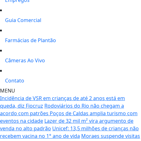
Guia Comercial
Farmácias de Plantão
Câmeras Ao Vivo
Contato
MENU
Incidência de VSR em crianças de até 2 anos está em
queda, diz Fiocruz
Rodoviários do Rio não chegam a
acordo com patrões
Poços de Caldas amplia turismo com
eventos na cidade
Lazer de 32 mil m² vira argumento de
venda no alto padrão
Unicef: 13,5 milhões de crianças não
recebem vacina no 1° ano de vida
Moraes suspende visitas