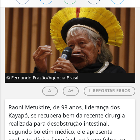
© Fernando Frazão/Agência Brasil
A-
A+
REPORTAR ERROS
Raoni Metuktire, de 93 anos, liderança dos
Kayapó, se recupera bem da recente cirurgia
realizada para desobstrução intestinal.
Segundo boletim médico, ele apresenta
evolução clínica favorável, está sem febre, se