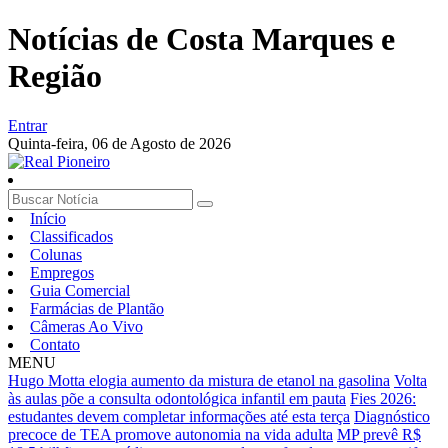
Notícias de Costa Marques e
Região
Entrar
Quinta-feira,
06 de Agosto de 2026
Início
Classificados
Colunas
Empregos
Guia Comercial
Farmácias de Plantão
Câmeras Ao Vivo
Contato
MENU
Hugo Motta elogia aumento da mistura de etanol na gasolina
Volta
às aulas põe a consulta odontológica infantil em pauta
Fies 2026:
estudantes devem completar informações até esta terça
Diagnóstico
precoce de TEA promove autonomia na vida adulta
MP prevê R$