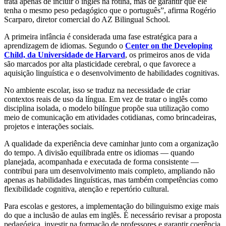
trata apenas de incluir o inglês na rotina, mas de garantir que ele
tenha o mesmo peso pedagógico que o português”, afirma Rogério
Scarparo, diretor comercial do AZ Bilingual School.
A primeira infância é considerada uma fase estratégica para a
aprendizagem de idiomas. Segundo o
Center on the Developing
Child, da Universidade de Harvard
, os primeiros anos de vida
são marcados por alta plasticidade cerebral, o que favorece a
aquisição linguística e o desenvolvimento de habilidades cognitivas.
No ambiente escolar, isso se traduz na necessidade de criar
contextos reais de uso da língua. Em vez de tratar o inglês como
disciplina isolada, o modelo bilíngue propõe sua utilização como
meio de comunicação em atividades cotidianas, como brincadeiras,
projetos e interações sociais.
A qualidade da experiência deve caminhar junto com a organização
do tempo. A divisão equilibrada entre os idiomas — quando
planejada, acompanhada e executada de forma consistente —
contribui para um desenvolvimento mais completo, ampliando não
apenas as habilidades linguísticas, mas também competências como
flexibilidade cognitiva, atenção e repertório cultural.
Para escolas e gestores, a implementação do bilinguismo exige mais
do que a inclusão de aulas em inglês. É necessário revisar a proposta
pedagógica, investir na formação de professores e garantir coerência