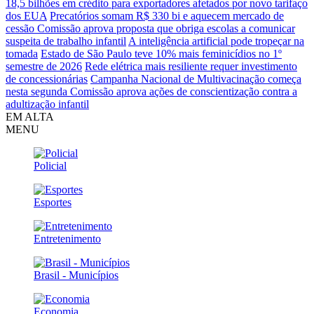
18,5 bilhões em crédito para exportadores afetados por novo tarifaço
dos EUA
Precatórios somam R$ 330 bi e aquecem mercado de
cessão
Comissão aprova proposta que obriga escolas a comunicar
suspeita de trabalho infantil
A inteligência artificial pode tropeçar na
tomada
Estado de São Paulo teve 10% mais feminicídios no 1º
semestre de 2026
Rede elétrica mais resiliente requer investimento
de concessionárias
Campanha Nacional de Multivacinação começa
nesta segunda
Comissão aprova ações de conscientização contra a
adultização infantil
EM ALTA
MENU
Policial
Esportes
Entretenimento
Brasil - Municípios
Economia