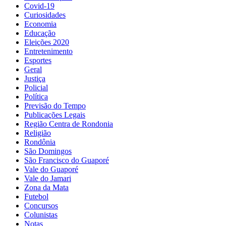
Covid-19
Curiosidades
Economia
Educação
Eleições 2020
Entretenimento
Esportes
Geral
Justiça
Policial
Política
Previsão do Tempo
Publicações Legais
Região Centra de Rondonia
Religião
Rondônia
São Domingos
São Francisco do Guaporé
Vale do Guaporé
Vale do Jamari
Zona da Mata
Futebol
Concursos
Colunistas
Notas