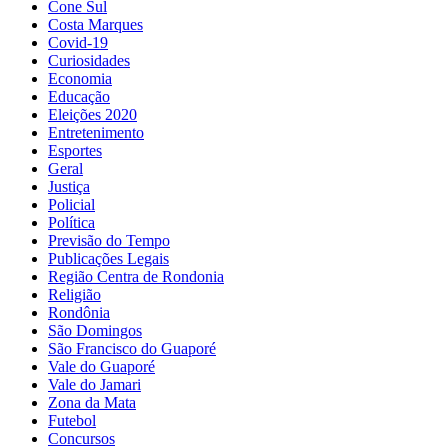
Cone Sul
Costa Marques
Covid-19
Curiosidades
Economia
Educação
Eleições 2020
Entretenimento
Esportes
Geral
Justiça
Policial
Política
Previsão do Tempo
Publicações Legais
Região Centra de Rondonia
Religião
Rondônia
São Domingos
São Francisco do Guaporé
Vale do Guaporé
Vale do Jamari
Zona da Mata
Futebol
Concursos