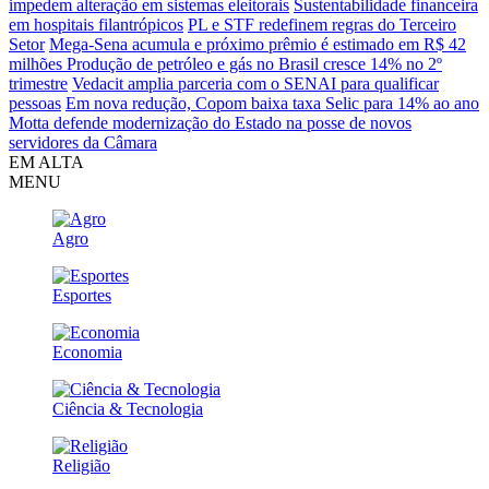
impedem alteração em sistemas eleitorais
Sustentabilidade financeira
em hospitais filantrópicos
PL e STF redefinem regras do Terceiro
Setor
Mega-Sena acumula e próximo prêmio é estimado em R$ 42
milhões
Produção de petróleo e gás no Brasil cresce 14% no 2º
trimestre
Vedacit amplia parceria com o SENAI para qualificar
pessoas
Em nova redução, Copom baixa taxa Selic para 14% ao ano
Motta defende modernização do Estado na posse de novos
servidores da Câmara
EM ALTA
MENU
Agro
Esportes
Economia
Ciência & Tecnologia
Religião