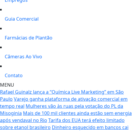
Guia Comercial
Farmácias de Plantão
Câmeras Ao Vivo
Contato
MENU
Rafael Guinalz lança a “Química Live Marketing” em São
Paulo
Varejo ganha plataforma de ativação comercial em
tempo real
Mulheres vão às ruas pela votação do PL da
Misoginia
Mais de 100 mil clientes ainda estão sem energia
após vendaval no Rio
Tarifa dos EUA terá efeito limitado
sobre etanol brasileiro
Dinheiro esquecido em bancos cai