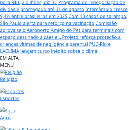
para R$ 6,2 bilhões, diz BC
Programa de renegociação de
dívidas é prorrogado até 31 de agosto
Intercâmbio cresce
9,4% entre brasileiros em 2025
Com 13 casos de sarampo,
São Paulo alerta para reforço na vacinação
Comissão
aprova selo Aeroporto Amigo do Pet para terminais com
espaço destinado a cães e...
Projeto reforça proteção a
crianças vítimas de negligência parental
PUC-Rio e
LACLIMA lançam curso inédito sobre o clima
EM ALTA
MENU
Religião
Esportes
Agro