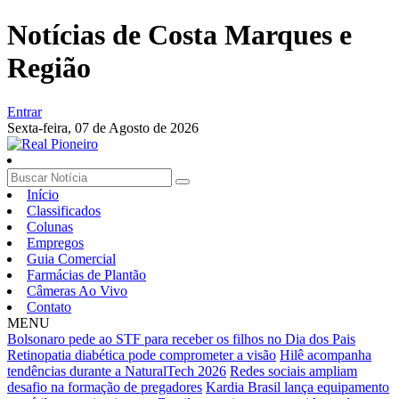
Notícias de Costa Marques e
Região
Entrar
Sexta-feira,
07 de Agosto de 2026
Início
Classificados
Colunas
Empregos
Guia Comercial
Farmácias de Plantão
Câmeras Ao Vivo
Contato
MENU
Bolsonaro pede ao STF para receber os filhos no Dia dos Pais
Retinopatia diabética pode comprometer a visão
Hilê acompanha
tendências durante a NaturalTech 2026
Redes sociais ampliam
desafio na formação de pregadores
Kardia Brasil lança equipamento