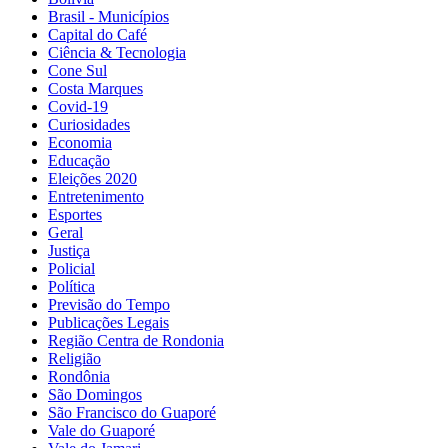
Brasil - Municípios
Capital do Café
Ciência & Tecnologia
Cone Sul
Costa Marques
Covid-19
Curiosidades
Economia
Educação
Eleições 2020
Entretenimento
Esportes
Geral
Justiça
Policial
Política
Previsão do Tempo
Publicações Legais
Região Centra de Rondonia
Religião
Rondônia
São Domingos
São Francisco do Guaporé
Vale do Guaporé