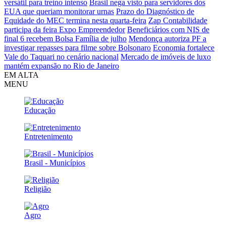
versátil para treino intenso
Brasil nega visto para servidores dos
EUA que queriam monitorar urnas
Prazo do Diagnóstico de
Equidade do MEC termina nesta quarta-feira
Zap Contabilidade
participa da feira Expo Empreendedor
Beneficiários com NIS de
final 6 recebem Bolsa Família de julho
Mendonça autoriza PF a
investigar repasses para filme sobre Bolsonaro
Economia fortalece
Vale do Taquari no cenário nacional
Mercado de imóveis de luxo
mantém expansão no Rio de Janeiro
EM ALTA
MENU
Educação
Entretenimento
Brasil - Municípios
Religião
Agro