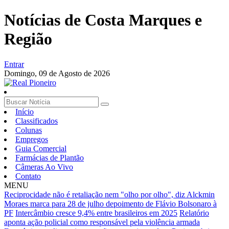
Notícias de Costa Marques e
Região
Entrar
Domingo,
09 de Agosto de 2026
Início
Classificados
Colunas
Empregos
Guia Comercial
Farmácias de Plantão
Câmeras Ao Vivo
Contato
MENU
Reciprocidade não é retaliação nem "olho por olho", diz Alckmin
Moraes marca para 28 de julho depoimento de Flávio Bolsonaro à
PF
Intercâmbio cresce 9,4% entre brasileiros em 2025
Relatório
aponta ação policial como responsável pela violência armada