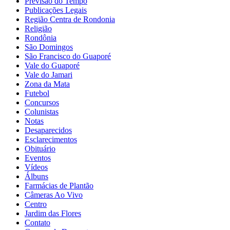
Previsão do Tempo
Publicações Legais
Região Centra de Rondonia
Religião
Rondônia
São Domingos
São Francisco do Guaporé
Vale do Guaporé
Vale do Jamari
Zona da Mata
Futebol
Concursos
Colunistas
Notas
Desaparecidos
Esclarecimentos
Obituário
Eventos
Vídeos
Álbuns
Farmácias de Plantão
Câmeras Ao Vivo
Centro
Jardim das Flores
Contato