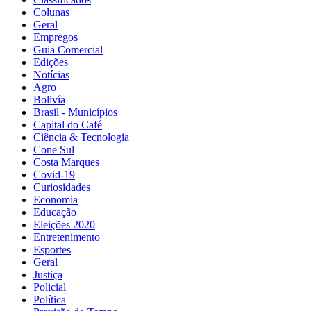
Colunas
Geral
Empregos
Guia Comercial
Edições
Notícias
Agro
Bolivía
Brasil - Municípios
Capital do Café
Ciência & Tecnologia
Cone Sul
Costa Marques
Covid-19
Curiosidades
Economia
Educação
Eleições 2020
Entretenimento
Esportes
Geral
Justiça
Policial
Política