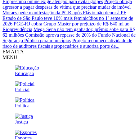
Empréstimo online exige atenção para evitar golpes
Projeto obriga
agressor a pagar despesas de vítima que precisar mudar de imóvel
Moraes pede manifestação da PGR após Flávio não depor à PF
Estado de São Paulo teve 10% mais feminicídios no 1º semestre de
2026
PGE-RJ cobra Grupo Master por prejuízo de R$ 640 mi ao
Rioprevidência
Mega-Sena não tem ganhador; prêmio sobe para R$
62 milhões
Comissão aprova repasse de 20% do Fundo Nacional de
Segurança Pública para municípios
Projeto reconhece atividade de
risco de auditores fiscais agropecuários e autoriza porte de...
EM ALTA
MENU
Educação
Policial
Política
Justiça
Esportes