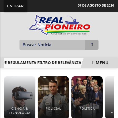
07 DE AGOSTO DE 2026
ENTRAR
MENU
 REGULAMENTA FILTRO DE RELEVÂNCIA DE RECURSO ESPECIA
EM ALTA
CIÊNCIA &
POLICIAL
POLÍTICA
BR
TECNOLOGIA
MUN