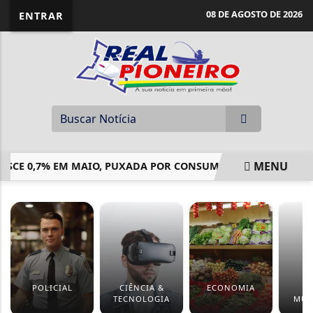
08 DE AGOSTO DE 2026
ENTRAR
MENU
E 0,7% EM MAIO, PUXADA POR CONSUMO DAS FAMÍLIAS, DIZ
EM ALTA
POLICIAL
CIÊNCIA &
ECONOMIA
BR
TECNOLOGIA
MUN