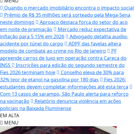
MENU
Quando o mercado imobiliário encontra o impacto social
Prêmio de R$ 35 milhões será sorteado pela Mega-Sena
neste domingo
Aproaço destaca força do setor do aço
em noite de premiação
Mercado reduz expectativa de
inflação para 5,15% em 2026
Advogado detalha auxílio-
acidente por túnel do carpo
ADPF das favelas altera
modelo de combate ao crime no Rio de Janeiro
PF
apreende carros de luxo em operação contra Careca do
INSS
Inscrições para edição do segundo semestre do
Fies 2026 terminam hoje
Conselho eleva de 30% para
32% teor de etanol na gasolina por 180 dias
Fies 2026:
estudantes devem completar informações até esta terça
Com 13 casos de sarampo, São Paulo alerta para reforço
na vacinação
Relatório denuncia violência em ações
policiais na Baixada Fluminense
EM ALTA
MENU