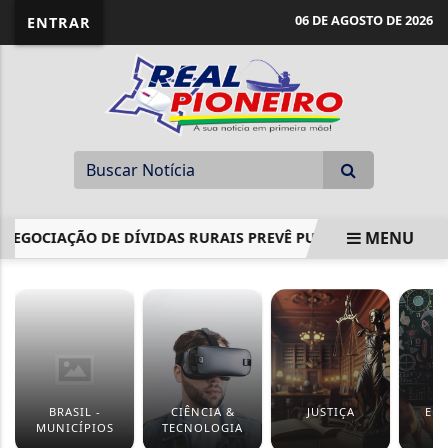
06 DE AGOSTO DE 2026
ENTRAR
MENU
NEGOCIAÇÃO DE DÍVIDAS RURAIS PREVÊ PUNIÇÕES CONTRA 
EM ALTA
BRASIL -
CIÊNCIA &
JUSTIÇA
ED
MUNICÍPIOS
TECNOLOGIA