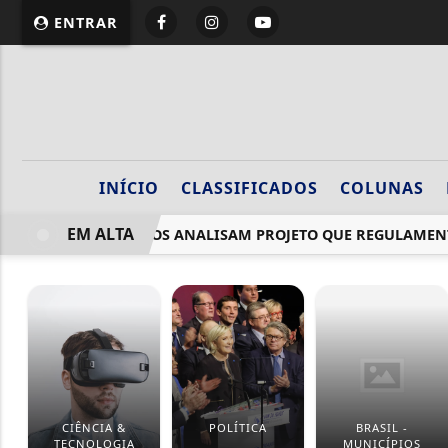
ENTRAR
INÍCIO
CLASSIFICADOS
COLUNAS
EM ALTA
DEPUTADOS ANALISAM PROJETO QUE REGULAMENTA 
CIÊNCIA &
POLÍTICA
BRASIL -
TECNOLOGIA
MUNICÍPIOS