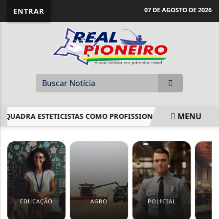
07 DE AGOSTO DE 2026
ENTRAR
MENU
NQUADRA ESTETICISTAS COMO PROFISSIONAIS DE SAÚDE
C
EM ALTA
EDUCAÇÃO
AGRO
POLICIAL
J